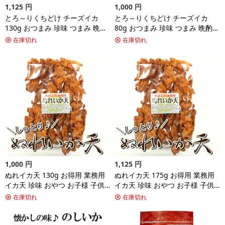
1,125
円
1,000
円
とろ～りくちどけ チーズイカ
とろ～りくちどけ チーズイカ
130g おつまみ 珍味 つまみ 晩酌
80g おつまみ 珍味 つまみ 晩酌
のしチーズ いか イカ チーズ ビ
のしチーズ いか イカ チーズ ビ
在庫切れ
在庫切れ
ール ワイン 焼酎 お酒 非常食 保
ール ワイン 焼酎 お酒 非常食 保
存食 家飲み 宅飲み のしいか 買
存食 家飲み 宅飲み 1000円ポッ
い回り 送料無料
キリ 買い回り ポイント消化 送料
無料
1,000
円
1,125
円
ぬれイカ天 130g お得用 業務用
ぬれイカ天 175g お得用 業務用
イカ天 珍味 おやつ お子様 子供
イカ天 珍味 おやつ お子様 子供
おつまみ つまみ 晩酌 家飲み 宅
おつまみ つまみ 晩酌 家飲み 宅
在庫切れ
在庫切れ
飲み いか イカ ビール 日本酒 焼
飲み いか イカ ビール 日本酒 焼
酎 保存食 非常食 食品 グルメ お
酎 保存食 非常食 食品 グルメ お