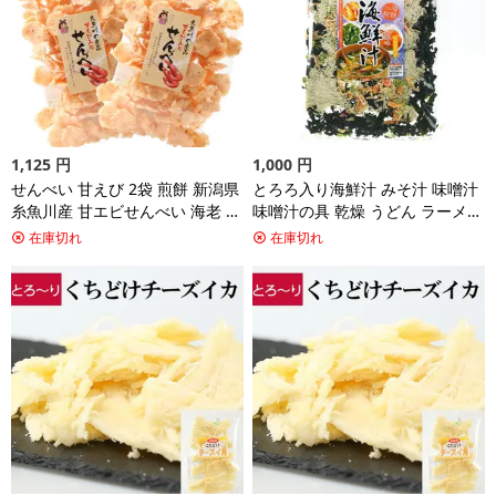
1,125
円
1,000
円
せんべい 甘えび 2袋 煎餅 新潟県
とろろ入り海鮮汁 みそ汁 味噌汁
糸魚川産 甘エビせんべい 海老 エ
味噌汁の具 乾燥 うどん ラーメン
ビ えび 新潟 糸魚川 甘えびせん
トッピング 海老 エビ えび かに
在庫切れ
在庫切れ
べい 人気 大容量 お菓子 おやつ
カニ わかめ ワカメ とろろ昆布
お茶請け おせんべい おつまみ つ
みそしる お味噌汁 具 海鮮汁 海
まみ 和菓子 保存 保存食 ご当地
鮮 1000円ポッキリ 買い回り 食
グルメ 買い回り 送料無料
品 ポイント消化 送料無料