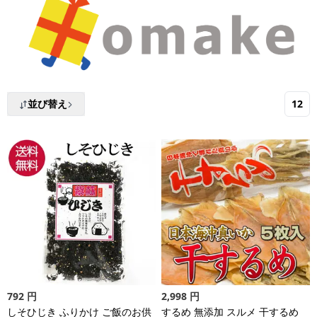
並び替え
12
792
円
2,998
円
しそひじき ふりかけ ご飯のお供
するめ 無添加 スルメ 干するめ