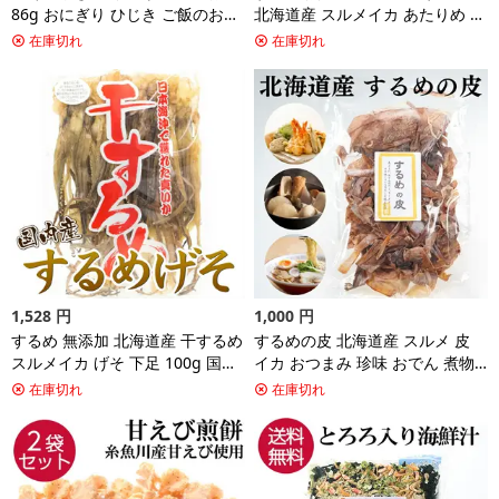
86g おにぎり ひじき ご飯のおと
北海道産 スルメイカ あたりめ 真
も しそ ひじき お茶漬け ソフト
イカ 日本海産 国産 珍味 おつま
在庫切れ
在庫切れ
タイプ 朝食 朝ごはん 朝のおかず
み つまみ するめいか イカ いか
おつまみ つまみ おむすび お弁当
晩酌 ビール 焼酎 お酒 家飲み 宅
弁当 おにぎりの具 ご飯のおとも
飲み 買い回り おやつ 送料無料
ごはんのおとも 送料無料
ギフト
1,528
円
1,000
円
するめ 無添加 北海道産 干するめ
するめの皮 北海道産 スルメ 皮
スルメイカ げそ 下足 100g 国産
イカ おつまみ 珍味 おでん 煮物
おつまみ 珍味 つまみ スルメ い
出汁 天ぷら ラーメン 45g つまみ
在庫切れ
在庫切れ
か イカ 晩酌 お酒 ビール 焼酎 日
晩酌 お酒 ビール 焼酎 日本酒 家
本酒 家飲み 宅飲み 料理 おやつ
飲み 宅飲み 酒の肴 料理 するめ
食べ物 グルメ 買い回り 送料無料
いか 1000円ポッキリ 買い回り
ギフト
送料無料