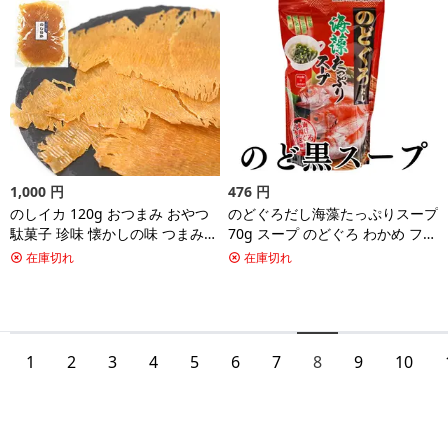
父さん プレゼント 買い回り ポイ
父さん プレゼント 買い回り 送料
ント消化 1000円ポッキリ 送料無
無料
料
1,000
円
476
円
のしイカ 120g おつまみ おやつ
のどぐろだし海藻たっぷりスープ
駄菓子 珍味 懐かしの味 つまみ
70g スープ のどぐろ わかめ フリ
晩酌 家飲み 宅飲み ビール 焼酎
ーズドライ 乾燥 インスタント 即
在庫切れ
在庫切れ
日本酒 お酒 のしいか いか イカ
席 お弁当 仕送り 夜食 朝食 ラン
酒の肴 こども 子供 保存食 非常
チ 海藻 がごめ昆布 めかぶ ワカ
食 ポイント消化 買い回り 1000
メ お土産 お取り寄せ グルメ 3袋
円ポッキリ 送料無料
まで送料250円 ゆうパケット ギ
フト
1
2
3
4
5
6
7
8
9
10