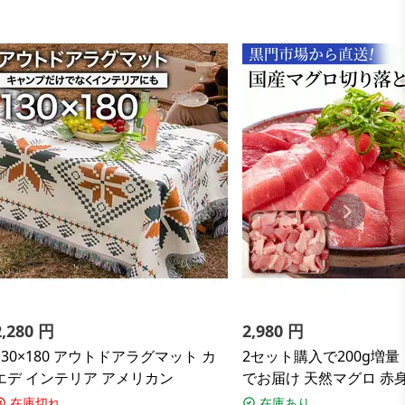
2,280
円
2,980
円
130×180 アウトドアラグマット カ
2セット購入で200g増量
エデ インテリア アメリカン
でお届け 天然マグロ 赤
し 400g マグロ 鮪 まぐ
在庫切れ
在庫あり