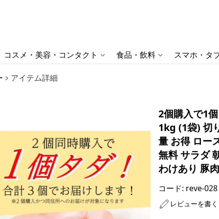
コスメ・美容・コンタクト
食品・飲料
スマホ・タブ
ー
アイテム詳細
2個購入で1
1kg (1袋)
量 お得 ロー
無料 サラダ 
わけあり 豚肉
コード:
reve-028
レビューを書く