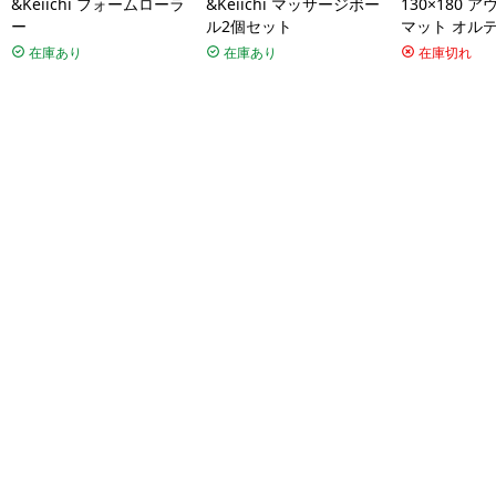
&Keiichi フォームローラ
&Keiichi マッサージボー
130×180 
ー
ル2個セット
マット オル
リア アメリ
在庫あり
在庫あり
在庫切れ