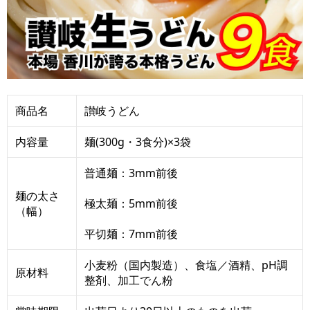
商品名
讃岐うどん
内容量
麺(300g・3食分)×3袋
普通麺：3mm前後
麺の太さ
極太麺：5mm前後
（幅）
平切麺：7mm前後
小麦粉（国内製造）、食塩／酒精、pH調
原材料
整剤、加工でん粉