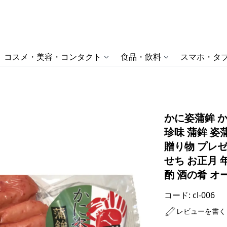
コスメ・美容・コンタクト
食品・飲料
スマホ・タブ
かに姿蒲鉾 か
珍味 蒲鉾 姿
贈り物 プレゼ
せち お正月 
酌 酒の肴 オ
コード:
cl-006
レビューを書く