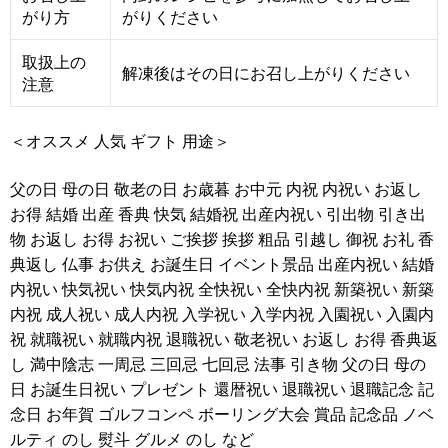
がり方
がりください
取扱上の
解凍後はその日にお召し上がりください
注意
＜オススメ 人気 ギフト 用途＞
父の日 母の日 敬老の日 お歳暮 お中元 内祝 内祝い お返し
お得 結婚 出産 香典 快気 結婚祝 出産内祝い 引出物 引き出
物 お返し お得 お祝い ご挨拶 挨拶 粗品 引越し 御祝 お礼 香
典返し 仏事 お供え お誕生日 イベント景品 出産内祝い 結婚
内祝い 快気祝い 快気内祝 全快祝い 全快内祝 新築祝い 新築
内祝 成人祝い 成人内祝 入学祝い 入学内祝 入園祝い 入園内
祝 就職祝い 就職内祝 退職祝い 敬老祝い お返し お得 香典返
し 満中陰志 一周忌 三回忌 七回忌 法事 引き物 父の日 母の
日 お誕生日祝い プレゼント 還暦祝い 退職祝い 退職記念 記
念日 お年賀 ゴルフコンペ ボーリング大会 賞品 記念品 ノベ
ルティ のし 熨斗 グルメ のし など