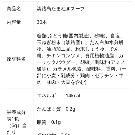
商品名
淡路島たまねぎスープ
内容量
30本
糖類(ぶどう糖(国内製造)、砂糖)、食塩、
玉ねぎ粉末（淡路産）、たん白加水分解
物、油脂加工品、粉末しょうゆ、でん
粉、チキンコンソメ、食用植物油脂、ガ
原材料名
ーリックパウダー、胡椒／調味料(アミノ
酸等)、カラメル色素、酸味料、香料、(一
部に小麦・乳成分・鶏肉・ゼラチン・牛
肉・豚肉・大豆を含む)
エネルギ－ 14kcal
たんぱく質 0.2g
栄養成分
表1包
脂質 0.1g
（6g）当
たり