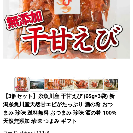
【3個セット】糸魚川産 干甘えび (65g×3袋) 新
潟糸魚川産天然甘エビがたっぷり 酒の肴 おつ
まみ 珍味 送料無料 おつまみ 珍味 酒の肴 100%
天然無添加 珍味 つまみ ギフト
コード:
chinmi-112x3