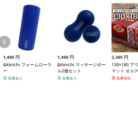
1,490
円
1,490
円
2,380
円
&Keiichi フォームローラ
&Keiichi マッサージボー
130×180 
ー
ル2個セット
マット オル
リア アメリ
在庫あり
在庫あり
在庫切れ