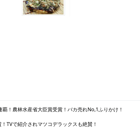
連覇！農林水産省大臣賞受賞！バカ売れNo,1ふりかけ！
賞！TVで紹介されマツコデラックスも絶賛！