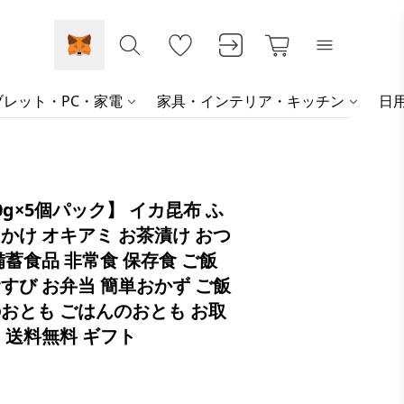
レット・PC・家電
家具・インテリア・キッチン
日
0g×5個パック】 イカ昆布 ふ
かけ オキアミ お茶漬け おつ
備蓄食品 非常食 保存食 ご飯
すび お弁当 簡単おかず ご飯
のおとも ごはんのおとも お取
 送料無料 ギフト