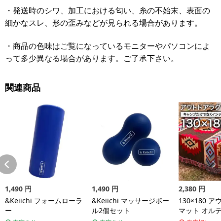
・発送時のシワ、加工における匂い、糸の不始末、表面の
細かなスレ、形の歪みなどが見られる場合があります。
・商品の色味はご覧になっているモニターやパソコンによ
って多少異なる場合があります。ご了承下さい。
関連商品
1,490
円
1,490
円
2,380
円
&Keiichi フォームローラ
&Keiichi マッサージボー
130×180 
ー
ル2個セット
マット オル
リア アメリ