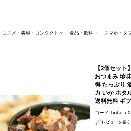
コスメ・美容・コンタクト
食品・飲料
スマホ・タブ
【2個セット】
おつまみ 珍味
得 たっぷり 
カ いか ホタ
送料無料 ギ
コード:
hotaru-0
レビューを書く