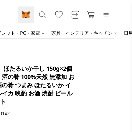
レット・PC・家電
家具・インテリア・キッチン
日
 ほたるいか干し 150g×2個
 酒の肴 100%天然 無添加 お
酒の肴 つまみ ほたるいか イ
ルイカ 晩酌 お酒 焼酎 ビール
フト
01x2