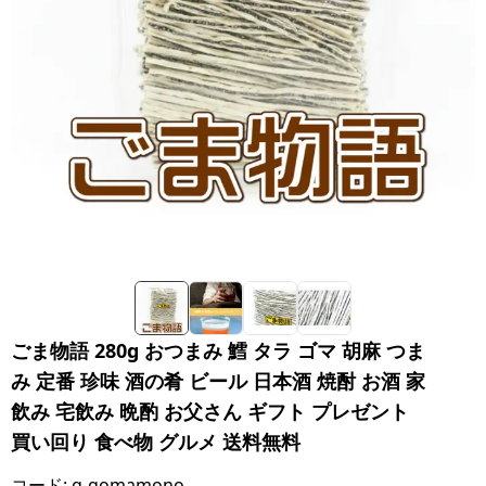
ごま物語 280g おつまみ 鱈 タラ ゴマ 胡麻 つま
み 定番 珍味 酒の肴 ビール 日本酒 焼酎 お酒 家
飲み 宅飲み 晩酌 お父さん ギフト プレゼント
買い回り 食べ物 グルメ 送料無料
コード:
g-gomamono